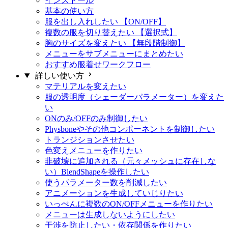
インストール
基本の使い方
服を出し入れしたい 【ON/OFF】
複数の服を切り替えたい 【選択式】
胸のサイズを変えたい 【無段階制御】
メニューをサブメニューにまとめたい
おすすめ服着せワークフロー
詳しい使い方
マテリアルを変えたい
服の透明度（シェーダーパラメーター）を変えた
い
ONのみ/OFFのみ制御したい
Physboneやその他コンポーネントを制御したい
トランジションさせたい
色変えメニューを作りたい
非破壊に追加される（元々メッシュに存在しな
い）BlendShapeを操作したい
使うパラメーター数を削減したい
アニメーションを生成していじりたい
いっぺんに複数のON/OFFメニューを作りたい
メニューは生成しないようにしたい
干渉を防止したい・依存関係を作りたい